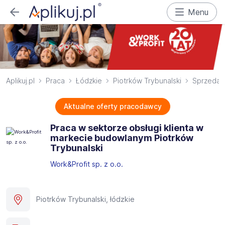
Menu
Aplikuj.pl
Praca
Łódzkie
Piotrków Trybunalski
Sprzeda
Aktualne oferty pracodawcy
Praca w sektorze obsługi klienta w
markecie budowlanym Piotrków
Trybunalski
Work&Profit sp. z o.o.
Piotrków Trybunalski, łódzkie