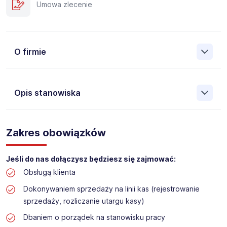
Umowa zlecenie
O firmie
Opis stanowiska
Założona w 2001 Agencja Pracy Tymczasowej, Agencja
Pośrednictwa Pracy i Doradztwa Personalnego Work &
Zakres obowiązków
Profit jest obecnie jedną z największych niezależnych
polskich agencji zatrudnienia. W ciągu wielu lat naszej
działalności daliśmy pracę przeszło 50 000 pracowników
Jeśli do nas dołączysz będziesz się zajmować:
w całym kraju. Skutecznie znajdujemy pracowników dla
Obsługą klienta
największych firm, jak również małych rodzinnych
przedsiębiorstw w Polsce. Agencja jest wpisana pod nr
Dokonywaniem sprzedaży na linii kas (rejestrowanie
396 w Krajowym Rejestrze Agencji Zatrudnienia.
sprzedaży, rozliczanie utargu kasy)
Obecnie dla naszego Klienta, poszukujemy osób do pracy
Dbaniem o porządek na stanowisku pracy
na stanowisko: