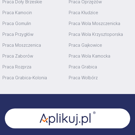
Praca Doły Brzeskie
Praca Oprzężów
Praca Kamocin
Praca Kłudzice
Praca Gomulin
Praca Wola Moszczenicka
Praca Przygłów
Praca Wola Krzysztoporska
Praca Moszczenica
Praca Gajkowice
Praca Zaborów
Praca Wola Kamocka
Praca Rozprza
Praca Grabica
Praca Grabica-Kolonia
Praca Wolbórz
Stopka