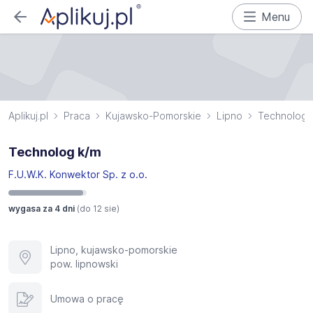
Menu
Aplikuj.pl
Praca
Kujawsko-Pomorskie
Lipno
Technolog
Technolog k/m
F.U.W.K. Konwektor Sp. z o.o.
wygasa za 4 dni
(do
12 sie
)
Lipno, kujawsko-pomorskie
pow. lipnowski
Umowa o pracę