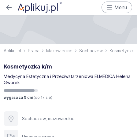
Menu
Aplikuj.pl
Praca
Mazowieckie
Sochaczew
Kosmetyczka
Kosmetyczka k/m
Medycyna Estetyczna i Przeciwstarzeniowa ELMEDICA Helena
Gworek
wygasa za 9 dni
(do
17 sie
)
Sochaczew, mazowieckie
Umowa o pracę