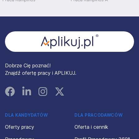
Stopka
Dobrze Cię poznać!
Znajdź ofertę pracy i APLIKUJ.
Facebook
Linked In
Instagram
Instagram
DLA KANDYDATÓW
DLA PRACODAWCÓW
Oferty pracy
Oferta i cennik