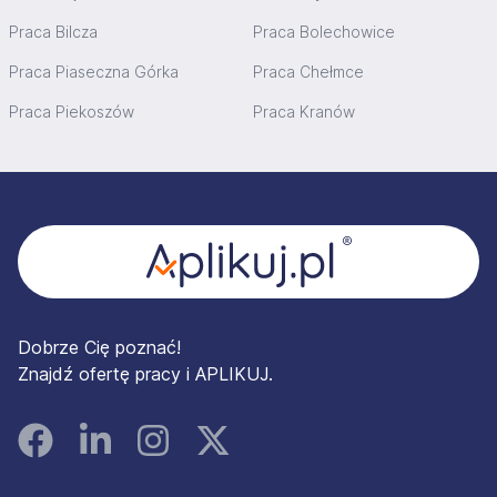
Praca Bilcza
Praca Bolechowice
Praca Piaseczna Górka
Praca Chełmce
Praca Piekoszów
Praca Kranów
Stopka
Dobrze Cię poznać!
Znajdź ofertę pracy i APLIKUJ.
Facebook
Linked In
Instagram
Instagram