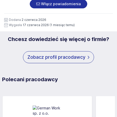
załączonych dokumentach aplikacyjnych (w tym
pod numerem 33 816 64 09 lub pisemnie na adres
Włącz powiadomienia
wizerunku), na potrzeby przyszłych rekrutacji przez okres
siedziby administratora.
12 miesięcy. Zgoda jest dobrowolna i może być w każdym
Pełną treść Klauzuli znajdzie Pan/Pani pod adresem:
czasie wycofana.
Dodana
2 czerwca 2026
https://www.workprofit.pl/klauzula-informacyjna.html
Wygasła
17 czerwca 2026
(1 miesiąc temu)
Chcesz dowiedzieć się więcej o firmie?
Zobacz profil pracodawcy
Polecani pracodawcy