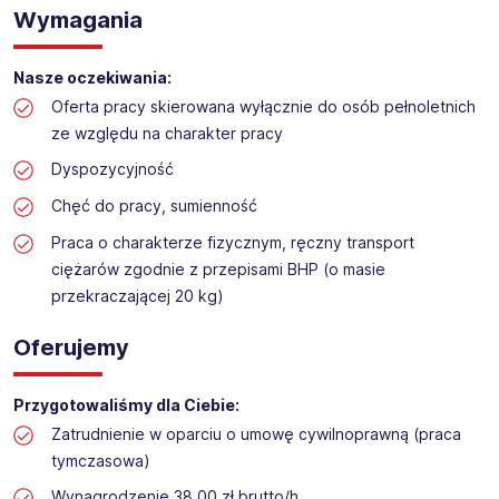
Praca na hali w sklepie budowlanym
Wymagania
Lokalizacja: Bielany Wrocławskie
Nasze oczekiwania:
Oferta pracy skierowana wyłącznie do osób pełnoletnich
ze względu na charakter pracy
Dyspozycyjność
Chęć do pracy, sumienność
Praca o charakterze fizycznym, ręczny transport
ciężarów zgodnie z przepisami BHP (o masie
przekraczającej 20 kg)
Oferujemy
Przygotowaliśmy dla Ciebie:
Zatrudnienie w oparciu o umowę cywilnoprawną (praca
tymczasowa)
Wynagrodzenie 38,00 zł brutto/h