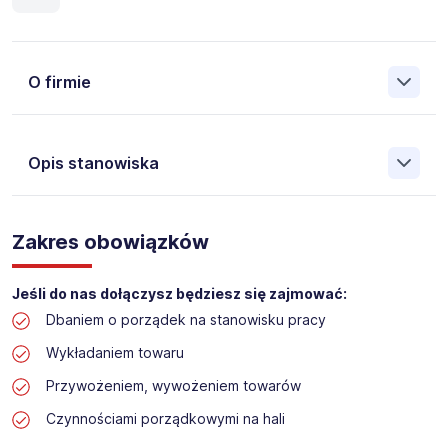
O firmie
Opis stanowiska
Założona w 2001 Agencja Pracy Tymczasowej, Agencja
Pośrednictwa Pracy i Doradztwa Personalnego Work &
Zakres obowiązków
Profit jest obecnie jedną z największych niezależnych
polskich agencji zatrudnienia. W ciągu wielu lat naszej
działalności daliśmy pracę przeszło 50 000 pracowników
Jeśli do nas dołączysz będziesz się zajmować:
w całym kraju. Skutecznie znajdujemy pracowników dla
Dbaniem o porządek na stanowisku pracy
największych firm, jak również małych rodzinnych
przedsiębiorstw w Polsce. Agencja jest wpisana pod nr
Wykładaniem towaru
396 w Krajowym Rejestrze Agencji Zatrudnienia.
Przywożeniem, wywożeniem towarów
Obecnie dla naszego Klienta, poszukujemy osób na
Czynnościami porządkowymi na hali
stanowisko: