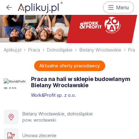
Menu
Aplikuj.pl
Praca
Dolnośląskie
Bielany Wrocławskie
Praco
Aktualne oferty pracodawcy
Praca na hali w sklepie budowlanym
Bielany Wrocławskie
Work&Profit sp. z o.o.
Bielany Wrocławskie, dolnośląskie
pow. wrocławski
Umowa zlecenie