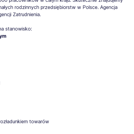
małych rodzinnych przedsiębiorstw w Polsce. Agencja
ncji Zatrudnienia.
na stanowisko:
nym
:
rozładunkiem towarów