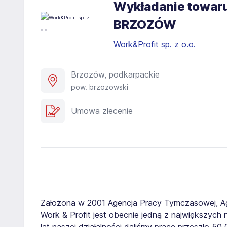
Wykładanie towaru
BRZOZÓW​
Work&Profit sp. z o.o.
Brzozów, podkarpackie
pow. brzozowski
Umowa zlecenie
Założona w 2001 Agencja Pracy Tymczasowej, A
Work & Profit jest obecnie jedną z największych n
lat naszej działalności daliśmy pracę przeszło 5