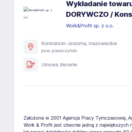
Wykładanie towaru
DORYWCZO / Konst
Work&Profit sp. z o.o.
Konstancin-Jeziorna, mazowieckie
pow. piaseczyński
Umowa zlecenie
Założona w 2001 Agencja Pracy Tymczasowej, A
Work & Profit jest obecnie jedną z największych n
lat naszej działalności daliśmy pracę przeszło 5