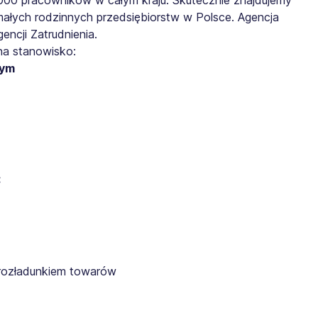
małych rodzinnych przedsiębiorstw w Polsce. Agencja
ncji Zatrudnienia.
na stanowisko:
nym
:
rozładunkiem towarów