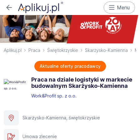
Menu
Aplikuj.pl
Praca
Świętokrzyskie
Skarżysko-Kamienna
Ma
Aktualne oferty pracodawcy
Praca na dziale logistyki w markecie
budowalnym Skarżysko-Kamienna
Work&Profit sp. z o.o.
Skarżysko-Kamienna, świętokrzyskie
Umowa zlecenie