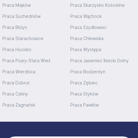
Praca Majków
Praca Skarżysko Kościelne
Praca Suchedniów
Praca Wąchock
Praca Bliżyn
Praca Szydłowiec
Praca Starachowice
Praca Chlewiska
Praca Hucisko
Praca Występa
Praca Psary-Stara Wieś
Praca Jasieniec Iłżecki Dolny
Praca Wierzbica
Praca Bodzentyn
Praca Dobrut
Praca Zębiec
Praca Celiny
Praca Styków
Praca Zagnańsk
Praca Pawłów
Stopka