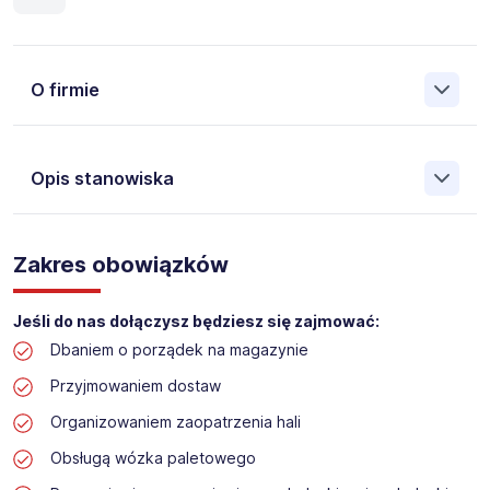
O firmie
Opis stanowiska
Założona w 2001 Agencja Pracy Tymczasowej, Agencja
Pośrednictwa Pracy i Doradztwa Personalnego Work &
Zakres obowiązków
Profit jest obecnie jedną z największych niezależnych
polskich agencji zatrudnienia. W ciągu wielu lat naszej
działalności daliśmy pracę przeszło 50 000 pracowników
Jeśli do nas dołączysz będziesz się zajmować:
w całym kraju. Skutecznie znajdujemy pracowników dla
Dbaniem o porządek na magazynie
największych firm, jak również małych rodzinnych
przedsiębiorstw w Polsce. Agencja jest wpisana pod nr
Przyjmowaniem dostaw
396 w Krajowym Rejestrze Agencji Zatrudnienia.
Organizowaniem zaopatrzenia hali
Obecnie dla naszego Klienta, poszukujemy osób na
Obsługą wózka paletowego
stanowisko: