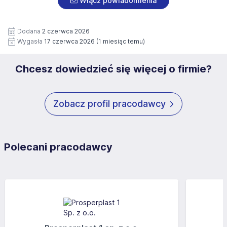
Włącz powiadomienia
wizerunku), na potrzeby przyszłych rekrutacji przez okres
siedziby administratora.
12 miesięcy. Zgoda jest dobrowolna i może być w każdym
Pełną treść Klauzuli znajdzie Pan/Pani pod adresem:
czasie wycofana.
Dodana
2 czerwca 2026
https://www.workprofit.pl/klauzula-informacyjna.html
Wygasła
17 czerwca 2026
(1 miesiąc temu)
Chcesz dowiedzieć się więcej o firmie?
Zobacz profil pracodawcy
Polecani pracodawcy