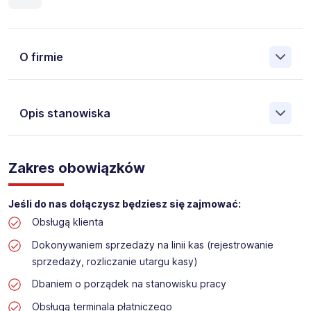
O firmie
Opis stanowiska
Założona w 2001 Agencja Pracy Tymczasowej, Agencja
Pośrednictwa Pracy i Doradztwa Personalnego Work &
Zakres obowiązków
Profit jest obecnie jedną z największych niezależnych
polskich agencji zatrudnienia. W ciągu wielu lat naszej
działalności daliśmy pracę przeszło 50 000 pracowników
Jeśli do nas dołączysz będziesz się zajmować:
w całym kraju. Skutecznie znajdujemy pracowników dla
Obsługą klienta
największych firm, jak również małych rodzinnych
przedsiębiorstw w Polsce. Agencja jest wpisana pod nr
Dokonywaniem sprzedaży na linii kas (rejestrowanie
396 w Krajowym Rejestrze Agencji Zatrudnienia.
sprzedaży, rozliczanie utargu kasy)
Dbaniem o porządek na stanowisku pracy
Obecnie dla naszego Klienta, poszukujemy osób do pracy
na stanowisko:
Obsługą terminala płatniczego