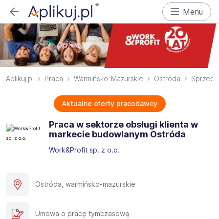
Menu
Aplikuj.pl
Praca
Warmińsko-Mazurskie
Ostróda
Sprzed
Aktualne oferty pracodawcy
Praca w sektorze obsługi klienta w
markecie budowlanym Ostróda
Work&Profit sp. z o.o.
Ostróda, warmińsko-mazurskie
Umowa o pracę tymczasową