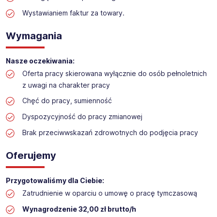
Praca w sektorze obsługi klienta w markecie
Wystawianiem faktur za towary.
budowlanym
Lokalizacja: Ostróda
Wymagania
Nasze oczekiwania:
Oferta pracy skierowana wyłącznie do osób pełnoletnich
z uwagi na charakter pracy
Chęć do pracy, sumienność
Dyspozycyjność do pracy zmianowej
Brak przeciwwskazań zdrowotnych do podjęcia pracy
Oferujemy
Przygotowaliśmy dla Ciebie:
Zatrudnienie w oparciu o umowę o pracę tymczasową
Wynagrodzenie 32,00 zł brutto/h