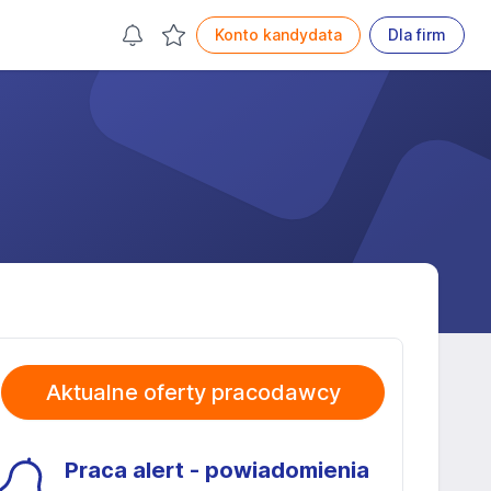
Konto kandydata
Dla firm
Aktualne oferty pracodawcy
Praca alert - powiadomienia