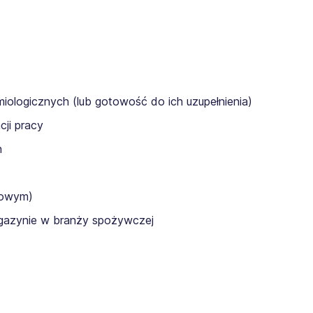
iologicznych (lub gotowość do ich uzupełnienia)
cji pracy
h
nowym)
agazynie w branży spożywczej