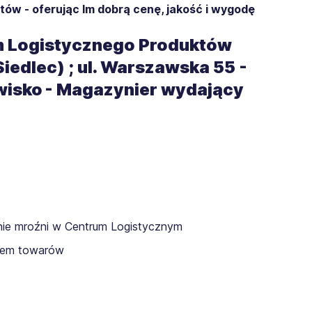
entów - oferując Im dobrą cenę, jakość i wygodę
m Logistycznego Produktów
iedlec) ; ul. Warszawska 55 -
isko -
Magazynier wydający
nie mroźni w Centrum Logistycznym
kiem towarów