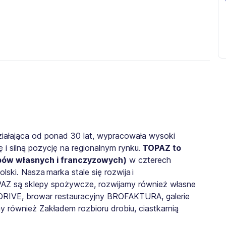
iałająca od ponad 30 lat
, wypracowała wysoki
i silną pozycję na regionalnym rynku.
TOPAZ to
pów własnych i franczyzowych)
w czterech
olski. Nasza
marka stale się rozwija
i
OPAZ są sklepy spożywcze
, rozwijamy również własne
RIVE, browar restauracyjny BROFAKTURA, galerie
 również Zakładem rozbioru drobiu, ciastkarnią