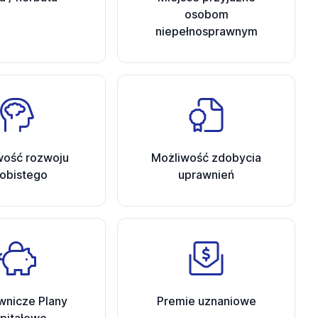
osobom
niepełnosprawnym
wość rozwoju
Możliwość zdobycia
obistego
uprawnień
wnicze Plany
Premie uznaniowe