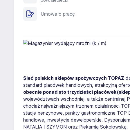
pow. siedlecki
Umowa o pracę
Sieć polskich sklepów spożywczych TOPAZ
dz
standard placówek handlowych, atrakcyjną ofertę 
obecnie ponad sto trzydzieści placówek
(skle
województwach wschodniej, a także centralnej P
chociaż
najważniejszym trzonem działalności T
stacje benzynowe, punkty gastronomiczne TOP D
handlowe, inwestycje deweloperskie. Dysponujemy
NATALIA I SZYMON oraz Piekarnią Sokołowską.