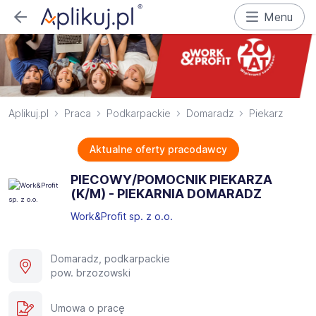
Menu
Aplikuj.pl
Praca
Podkarpackie
Domaradz
Piekarz
Aktualne oferty pracodawcy
PIECOWY/POMOCNIK PIEKARZA
(K/M) - PIEKARNIA DOMARADZ
Work&Profit sp. z o.o.
Domaradz, podkarpackie
pow. brzozowski
Umowa o pracę