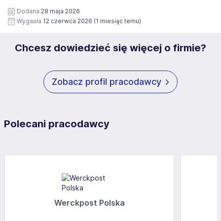
Pełną treść Klauzuli znajdzie Pan/Pani pod adresem:
czasie wycofana.
Dodana
28 maja 2026
https://www.workprofit.pl/klauzula-informacyjna.html
Wygasła
12 czerwca 2026
(1 miesiąc temu)
Chcesz dowiedzieć się więcej o firmie?
Zobacz profil pracodawcy
Polecani pracodawcy
Werckpost Polska