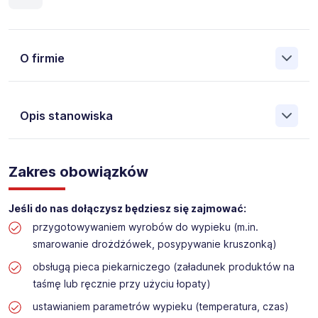
O firmie
Opis stanowiska
Założona w 2001 Agencja Pracy Tymczasowej, Agencja
Pośrednictwa Pracy i Doradztwa Personalnego Work &
Zakres obowiązków
Profit jest obecnie jedną z największych niezależnych
polskich agencji zatrudnienia. W ciągu wielu lat naszej
działalności daliśmy pracę przeszło 50 000 pracowników
Jeśli do nas dołączysz będziesz się zajmować:
w całym kraju. Skutecznie znajdujemy pracowników dla
przygotowywaniem wyrobów do wypieku (m.in.
największych firm, jak również małych rodzinnych
smarowanie drożdżówek, posypywanie kruszonką)
przedsiębiorstw w Polsce. Agencja jest wpisana pod nr
396 w Krajowym Rejestrze Agencji Zatrudnienia.
obsługą pieca piekarniczego (załadunek produktów na
taśmę lub ręcznie przy użyciu łopaty)
Obecnie dla naszego Klienta, poszukujemy osób na
ustawianiem parametrów wypieku (temperatura, czas)
stanowisko: