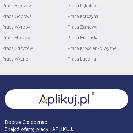
Praca Brzozów
Praca Kąkolówka
Praca Godowa
Praca Korczyna
Praca Wyręby
Praca Żarnowa
Praca Haczów
Praca Humniska
Praca Strzyżów
Praca Krościenko Wyżne
Praca Wyżne
Praca Lubenia
Stopka
Dobrze Cię poznać!
Znajdź ofertę pracy i APLIKUJ.