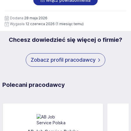
Włącz powiadomienia
wizerunku), na potrzeby przyszłych rekrutacji przez okres
siedziby administratora.
12 miesięcy. Zgoda jest dobrowolna i może być w każdym
Pełną treść Klauzuli znajdzie Pan/Pani pod adresem:
czasie wycofana.
Dodana
28 maja 2026
https://www.workprofit.pl/klauzula-informacyjna.html
Wygasła
12 czerwca 2026
(1 miesiąc temu)
Chcesz dowiedzieć się więcej o firmie?
Zobacz profil pracodawcy
Polecani pracodawcy