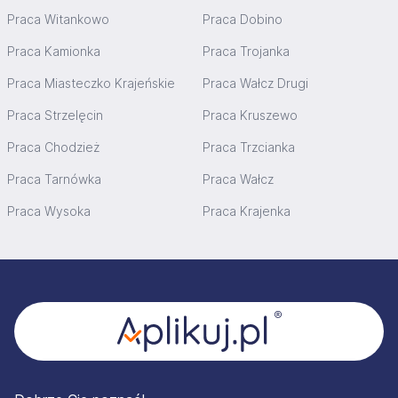
Praca Witankowo
Praca Dobino
Praca Kamionka
Praca Trojanka
Praca Miasteczko Krajeńskie
Praca Wałcz Drugi
Praca Strzelęcin
Praca Kruszewo
Praca Chodzież
Praca Trzcianka
Praca Tarnówka
Praca Wałcz
Praca Wysoka
Praca Krajenka
Stopka