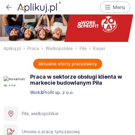
Menu
Aplikuj.pl
Praca
Wielkopolskie
Piła
Kasjer
Aktualne oferty pracodawcy
Praca w sektorze obsługi klienta w
markecie budowlanym Piła
Work&Profit sp. z o.o.
Piła, wielkopolskie
Umowa o pracę tymczasową