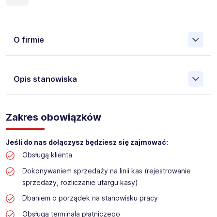
O firmie
Opis stanowiska
Założona w 2001 Agencja Pracy Tymczasowej, Agencja
Pośrednictwa Pracy i Doradztwa Personalnego Work &
Zakres obowiązków
Profit jest obecnie jedną z największych niezależnych
polskich agencji zatrudnienia. W ciągu wielu lat naszej
działalności daliśmy pracę przeszło 50 000 pracowników
Jeśli do nas dołączysz będziesz się zajmować:
w całym kraju. Skutecznie znajdujemy pracowników dla
Obsługą klienta
największych firm, jak również małych rodzinnych
przedsiębiorstw w Polsce. Agencja jest wpisana pod nr
Dokonywaniem sprzedaży na linii kas (rejestrowanie
396 w Krajowym Rejestrze Agencji Zatrudnienia.
sprzedaży, rozliczanie utargu kasy)
Obecnie dla naszego Klienta, poszukujemy osób do pracy
Dbaniem o porządek na stanowisku pracy
na stanowisko:
Obsługą terminala płatniczego