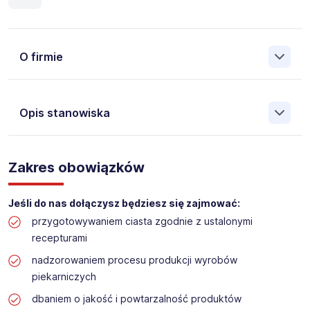
O firmie
Opis stanowiska
Założona w 2001 Agencja Pracy Tymczasowej, Agencja
Pośrednictwa Pracy i Doradztwa Personalnego Work &
Zakres obowiązków
Profit jest obecnie jedną z największych niezależnych
polskich agencji zatrudnienia. W ciągu wielu lat naszej
działalności daliśmy pracę przeszło 50 000 pracowników
Jeśli do nas dołączysz będziesz się zajmować:
w całym kraju. Skutecznie znajdujemy pracowników dla
przygotowywaniem ciasta zgodnie z ustalonymi
największych firm, jak również małych rodzinnych
recepturami
przedsiębiorstw w Polsce. Agencja jest wpisana pod nr
396 w Krajowym Rejestrze Agencji Zatrudnienia.
nadzorowaniem procesu produkcji wyrobów
piekarniczych
Obecnie dla naszego Klienta, poszukujemy osób na
dbaniem o jakość i powtarzalność produktów
stanowisko: