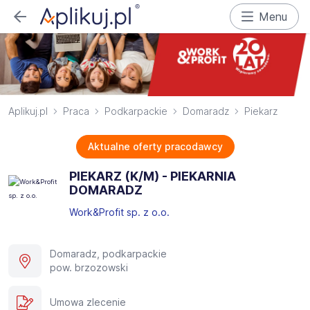
Menu
Aplikuj.pl
Praca
Podkarpackie
Domaradz
Piekarz
Aktualne oferty pracodawcy
PIEKARZ (K/M) - PIEKARNIA
DOMARADZ ​
Work&Profit sp. z o.o.
Domaradz, podkarpackie
pow. brzozowski
Umowa zlecenie