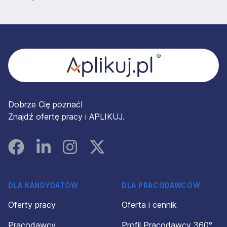
Stopka
Dobrze Cię poznać!
Znajdź ofertę pracy i APLIKUJ.
Facebook
Linked In
Instagram
Instagram
DLA KANDYDATÓW
DLA PRACODAWCÓW
Oferty pracy
Oferta i cennik
Pracodawcy
Profil Pracodawcy 360°