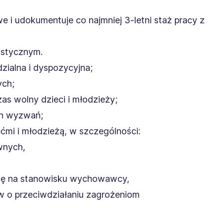
e i udokumentuje co najmniej 3-letni staż pracy z
istycznym.
zialna i dyspozycyjna;
ych;
as wolny dzieci i młodzieży;
ch wyzwań;
ćmi i młodzieżą, w szczególności:
wnych,
acę na stanowisku wychowawcy,
w o przeciwdziałaniu zagrożeniom