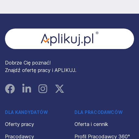
Stopka
Dobrze Cię poznać!
Znajdź ofertę pracy i APLIKUJ.
Facebook
Linked In
Instagram
Instagram
DLA KANDYDATÓW
DLA PRACODAWCÓW
Oferty pracy
Oferta i cennik
Pracodawcy
Profil Pracodawcy 360°