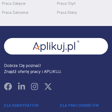
Praca Zakęcie
Praca Otyń
Praca Żukowice
Praca Stany
Stopka
Dobrze Cię poznać!
Znajdź ofertę pracy i APLIKUJ.
Facebook
Linked In
Instagram
Instagram
DLA KANDYDATÓW
DLA PRACODAWCÓW