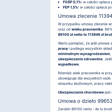
FGŚP 0,1%:
w całości opłaca
FEP 1,5%:
w całości opłaca p
Umowa zlecenie 113946
W przypadku umowy zlecenie wy
oraz od
wieku pracownika
. 861
86100 zł netto to 113946 zł bru
Warto pamiętać, że jeśli umowa 
pracę
i podlega wszystkim składk
minimalnym wynagrodzeniem
,
ubezpieczenie zdrowotne
. Jeś
wypadkowe
.
Również wiek pracownika w prz
obowiązuje dla wszystkich osób
stosunku służbowym, pracy nakł
Ubezpieczenie chorobowe
jest
Umowa o dzieło 99653 
Zarobki 86100 netto - ile to br