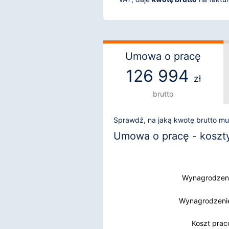
Umowa o pracę
126 994
zł
brutto
Sprawdź, na jaką kwotę brutto m
Umowa o pracę - koszty 
Wynagrodzeni
Wynagrodzenie
Wynagrodzenie
Koszt pra