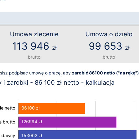
Umowa zlecenie
Umowa o dzieło
113 946
99 653
zł
zł
brutto
brutto
usisz podpisać umowę o pracę, aby
zarobić 86100 netto ("na rękę")
i zarobki - 86 100 zł netto - kalkulacja
86100 zł
e netto
126994 zł
 brutto
 brutto
153002 zł
codawcy