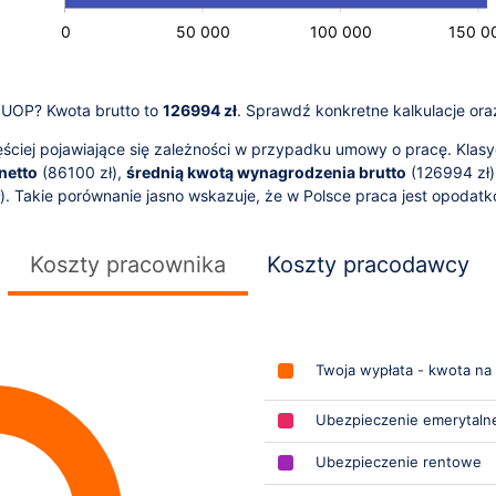
-100 000
250 000
-50 000
0
50 000
100 000
L
150 0
y UOP? Kwota brutto to
126994 zł
. Sprawdź konkretne kalkulacje ora
ciej pojawiające się zależności w przypadku umowy o pracę. Klasy
netto
(
86100
zł),
średnią kwotą wynagrodzenia brutto
(
126994
zł)
). Takie porównanie jasno wskazuje, że w Polsce praca jest opoda
Koszty pracownika
Koszty pracodawcy
Twoja wypłata - kwota na
Ubezpieczenie emerytaln
Ubezpieczenie rentowe