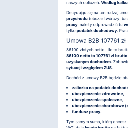
naszych obliczeń.
Według kalku
Decydując się na ten rodzaj um
przychodu
(obszar twórczy, ba
pracy
, należy odprowadzić tu
ws
tylko
podatek dochodowy
. Pra
Umowa B2B 107761 zł 
86100 złotych netto - ile to br
86100 netto to 107761 zł brutto
uzyskanym dochodem
. Zobowi
sytuacji względem ZUS
.
Dochód z umowy B2B będzie oba
zaliczka na podatek dochod
ubezpieczenie zdrowotne,
ubezpieczenia społeczne,
ubezpieczenie chorobowe (
fundusz pracy.
Tym samym suma, którą chcesz z
VAT, daje
kwotę brutto
na faktur