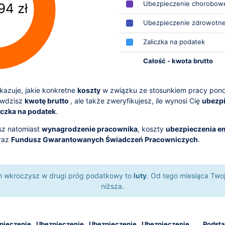
Ubezpieczenie chorobow
94 zł
Ubezpieczenie zdrowotn
Zaliczka na podatek
Całość - kwota brutto
azuje, jakie konkretne
koszty
w związku ze stosunkiem pracy pon
awdzisz
kwotę brutto
, ale także zweryfikujesz, ile wynosi Cię
ubezpi
iczka na podatek
.
sz natomiast
wynagrodzenie pracownika
, koszty
ubezpieczenia e
raz
Fundusz Gwarantowanych Świadczeń Pracowniczych
.
ym wkroczysz w drugi próg podatkowy to
luty
. Od tego miesiąca Two
niższa.
pieczenie
Ubezpieczenie
Ubezpieczenie
Ubezpieczenie
Podst