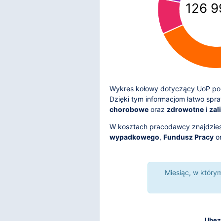
126 9
Wykres kołowy dotyczący UoP pok
Dzięki tym informacjom łatwo spr
chorobowe
oraz
zdrowotne
i
zal
W kosztach pracodawcy znajdzie
wypadkowego
,
Fundusz Pracy
o
Miesiąc, w któr
Ubez