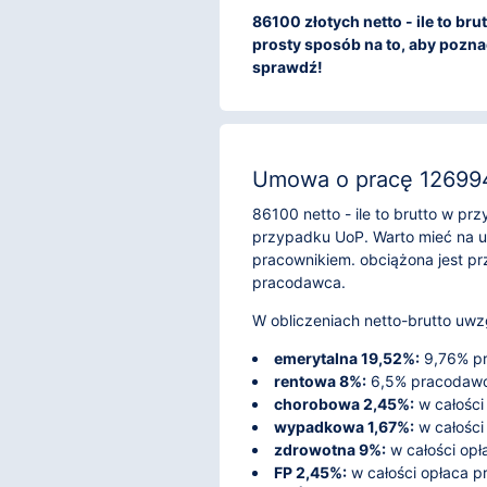
86100 złotych netto - ile to br
prosty sposób na to, aby poznać
sprawdź!
Umowa o pracę 126994
86100 netto - ile to brutto w p
przypadku UoP. Warto mieć na u
pracownikiem. obciążona jest p
pracodawca.
W obliczeniach netto-brutto uwzg
emerytalna 19,52%:
9,76% pr
rentowa 8%:
6,5% pracodawca
chorobowa 2,45%:
w całości
wypadkowa 1,67%:
w całości
zdrowotna 9%:
w całości opł
FP 2,45%:
w całości opłaca 