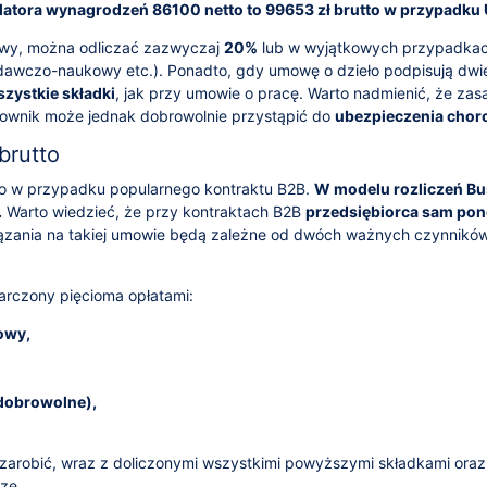
latora wynagrodzeń 86100 netto to 99653 zł brutto w przypadku 
owy, można odliczać zazwyczaj
20%
lub w wyjątkowych przypadka
dawczo-naukowy etc.). Ponadto, gdy umowę o dzieło podpisują dwi
zystkie składki
, jak przy umowie o pracę. Warto nadmienić, że zas
cownik może jednak dobrowolnie przystąpić do
ubezpieczenia cho
brutto
utto w przypadku popularnego kontraktu B2B.
W modelu rozliczeń Bu
.
Warto wiedzieć, że przy kontraktach B2B
przedsiębiorca sam pon
ązania na takiej umowie będą zależne od dwóch ważnych czynnikó
rczony pięcioma opłatami:
owy,
dobrowolne),
arobić, wraz z doliczonymi wszystkimi powyższymi składkami ora
ze.