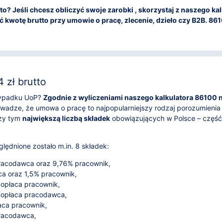
utto? Jeśli chcesz obliczyć swoje zarobki , skorzystaj z naszego 
 kwotę brutto przy umowie o pracę, zlecenie, dzieło czy B2B. 86100
 zł brutto
rzypadku UoP?
Zgodnie z wyliczeniami naszego kalkulatora 86100 ne
wadze, że umowa o pracę to najpopularniejszy rodzaj porozumieni
rzy tym
największą liczbą składek
obowiązujących w Polsce – część 
lędnione zostało m.in. 8 składek:
acodawca oraz 9,76% pracownik,
 oraz 1,5% pracownik,
 opłaca pracownik,
 opłaca pracodawca,
aca pracownik,
pracodawca,