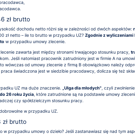
 pracodawca,
racodawca.
 zł brutto
sokość dochodu netto różni się w zależności od dwóch aspektów:
00 zł netto – ile to brutto w przypadku UZ?
Zgodnie z wyliczeniami
tto
w przypadku umowy zlecenie.
zlecenie zawarta jest między stronami trwającego stosunku pracy,
t
om. Jeśli natomiast pracownik zatrudniony jest w firmie A na umowi
 to wówczas od umowy zlecenie z firmą B obowiązkowo należy odp
li praca świadczona jest w siedzibie pracodawcy, dolicza się też skł
ypadku UZ ma duże znaczenie.
„Ulga dla młodych"
, czyli zwolnien
do 26 roku życia
, które zatrudnione są na podstawie umowy zleceni
adczej czy spółdzielczym stosunku pracy.
 dobrowolne w przypadku UZ.
zł brutto
utto w przypadku umowy o dzieło? Jeśli zastanawiasz się nad tym as