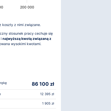
00
200 000
z koszty z nimi związane.
czny stosunek pracy cechuje się
 i
najwyższą kwotą związaną z
tkowana wysokimi kwotami.
 rękę
86 100 zł
e
12 395 zł
1 905 zł