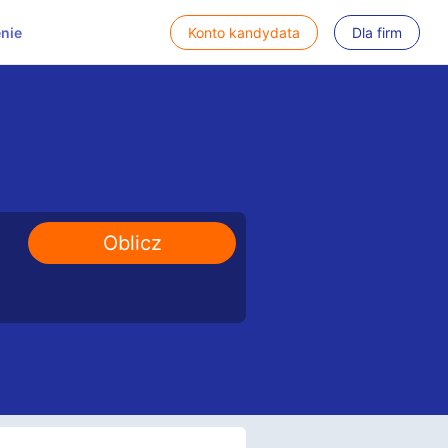
nie
Konto kandydata
Dla firm