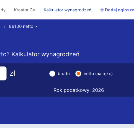
+
ady
Kreator CV
Kalkulator wynagrodzeń
Dodaj ogłosze
ń
›
86100 netto
›
rutto? Kalkulator wynagrodzeń
zł
brutto
netto (na rękę)
Rok podatkowy: 2026