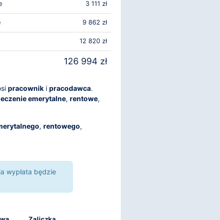
e
3 111 zł
e
9 862 zł
12 820 zł
126 994 zł
osi
pracownik
i
pracodawca
.
eczenie emerytalne
,
rentowe
,
merytalnego
,
rentowego
,
ja wypłata będzie
awa
Zaliczka