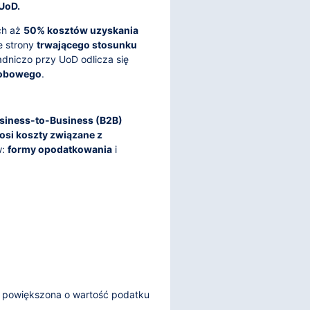
UoD.
ch aż
50% kosztów uzyskania
e strony
trwającego stosunku
adniczo przy UoD odlicza się
robowego
.
siness-to-Business (B2B)
osi koszty związane z
w:
formy opodatkowania
i
z powiększona o wartość podatku