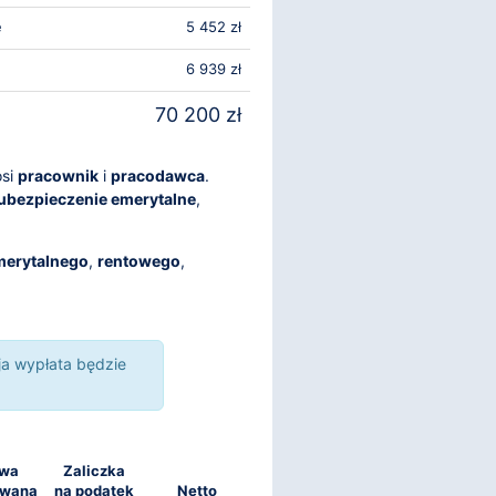
e
5 452 zł
6 939 zł
70 200 zł
osi
pracownik
i
pracodawca
.
ubezpieczenie emerytalne
,
merytalnego
,
rentowego
,
ja wypłata będzie
awa
Zaliczka
owana
na podatek
Netto