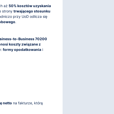
ch aż
50% kosztów uzyskania
e strony
trwającego stosunku
adniczo przy UoD odlicza się
robowego
.
usiness-to-Business 70200
nosi koszty związane z
w:
formy opodatkowania
i
ę netto
na fakturze, którą