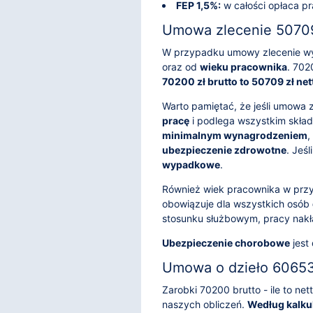
FEP 1,5%:
w całości opłaca p
Umowa zlecenie 50709 
W przypadku umowy zlecenie wy
oraz od
wieku pracownika
. 702
70200 zł brutto to 50709 zł net
Warto pamiętać, że jeśli umowa 
pracę
i podlega wszystkim składk
minimalnym wynagrodzeniem
,
ubezpieczenie zdrowotne
. Jeś
wypadkowe
.
Również wiek pracownika w prz
obowiązuje dla wszystkich osób
stosunku służbowym, pracy nakł
Ubezpieczenie chorobowe
jest
Umowa o dzieło 60653 
Zarobki 70200 brutto - ile to n
naszych obliczeń.
Według kalku