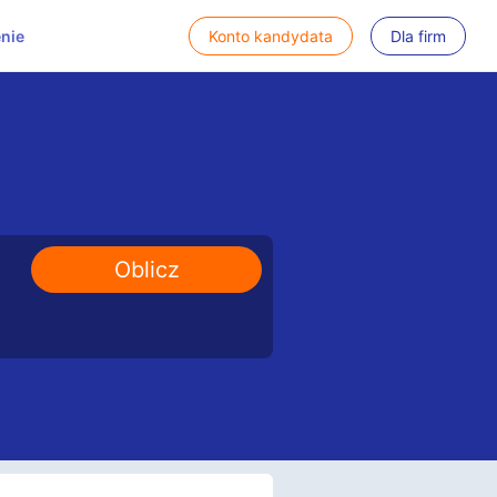
nie
Konto kandydata
Dla firm