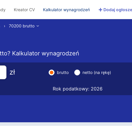
+
ady
Kreator CV
Kalkulator wynagrodzeń
Dodaj ogłosze
ń
›
70200 brutto
›
netto? Kalkulator wynagrodzeń
zł
brutto
netto (na rękę)
Rok podatkowy: 2026