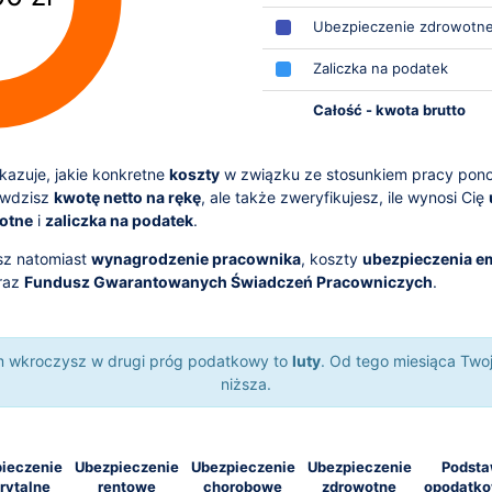
Ubezpieczenie zdrowotn
Zaliczka na podatek
Całość - kwota brutto
azuje, jakie konkretne
koszty
w związku ze stosunkiem pracy pon
awdzisz
kwotę netto na rękę
, ale także zweryfikujesz, ile wynosi Cię
otne
i
zaliczka na podatek
.
sz natomiast
wynagrodzenie pracownika
, koszty
ubezpieczenia e
raz
Fundusz Gwarantowanych Świadczeń Pracowniczych
.
ym wkroczysz w drugi próg podatkowy to
luty
. Od tego miesiąca Two
niższa.
ieczenie
Ubezpieczenie
Ubezpieczenie
Ubezpieczenie
Podst
rytalne
rentowe
chorobowe
zdrowotne
opodatk