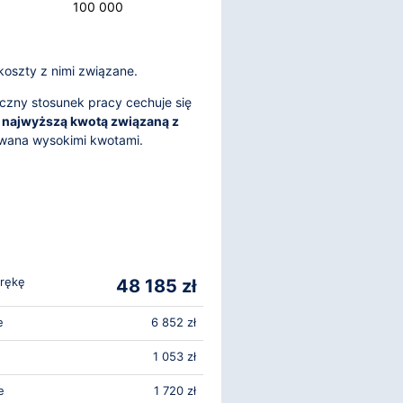
100 000
koszty z nimi związane.
czny stosunek pracy cechuje się
i
najwyższą kwotą związaną z
owana wysokimi kwotami.
 rękę
48 185 zł
e
6 852 zł
1 053 zł
e
1 720 zł