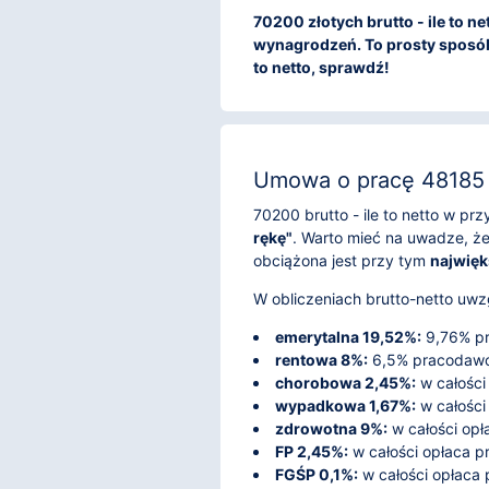
70200 złotych brutto - ile to ne
wynagrodzeń. To prosty sposób 
to netto, sprawdź!
Umowa o pracę 48185 z
70200 brutto - ile to netto w p
rękę"
. Warto mieć na uwadze, ż
obciążona jest przy tym
najwięk
W obliczeniach brutto-netto uwzg
emerytalna 19,52%:
9,76% pr
rentowa 8%:
6,5% pracodawca
chorobowa 2,45%:
w całości
wypadkowa 1,67%:
w całości
zdrowotna 9%:
w całości opł
FP 2,45%:
w całości opłaca 
FGŚP 0,1%:
w całości opłaca