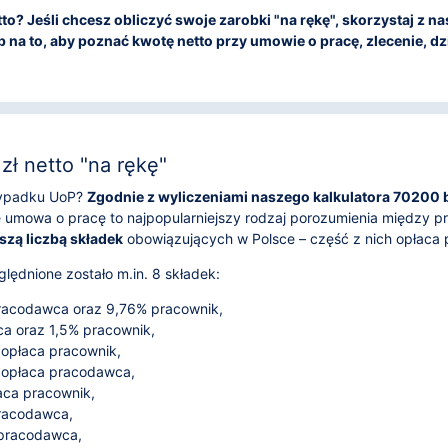
tto? Jeśli chcesz obliczyć swoje zarobki "na rękę", skorzystaj z n
na to, aby poznać kwotę netto przy umowie o pracę, zlecenie, dzi
ł netto "na rękę"
rzypadku UoP?
Zgodnie z wyliczeniami naszego kalkulatora 70200 br
e umowa o pracę to najpopularniejszy rodzaj porozumienia między 
szą liczbą składek
obowiązujących w Polsce – część z nich opłaca
lędnione zostało m.in. 8 składek:
acodawca oraz 9,76% pracownik,
 oraz 1,5% pracownik,
 opłaca pracownik,
 opłaca pracodawca,
aca pracownik,
pracodawca,
 pracodawca,