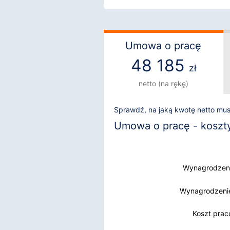
Umowa o pracę
48 185
zł
netto (na rękę)
Sprawdź, na jaką kwotę netto mu
Umowa o pracę - koszty 
Wynagrodzeni
Wynagrodzenie
Wynagrodzenie
Koszt pra