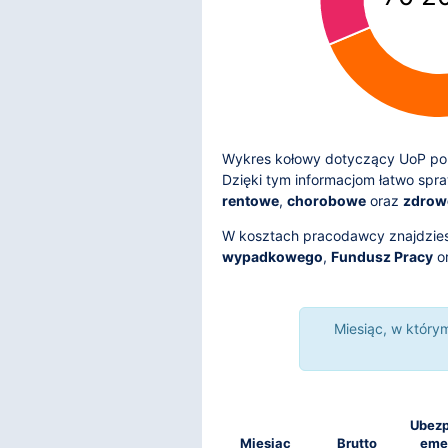
Wykres kołowy dotyczący UoP pok
Dzięki tym informacjom łatwo spr
rentowe
,
chorobowe
oraz
zdrow
W kosztach pracodawcy znajdzie
wypadkowego
,
Fundusz Pracy
o
Miesiąc, w któr
Ubezp
Miesiąc
Brutto
eme