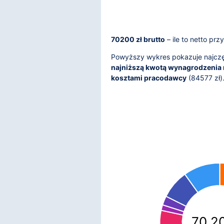
70200 zł brutto
– ile to netto pr
Powyższy wykres pokazuje najczęś
najniższą kwotą wynagrodzenia 
kosztami pracodawcy
(
84577
zł)
70 20