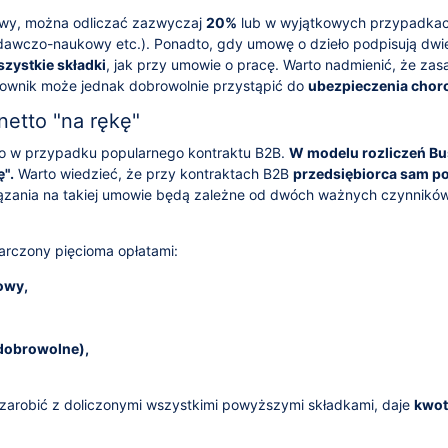
owy, można odliczać zazwyczaj
20%
lub w wyjątkowych przypadka
dawczo-naukowy etc.). Ponadto, gdy umowę o dzieło podpisują dwi
zystkie składki
, jak przy umowie o pracę. Warto nadmienić, że zas
cownik może jednak dobrowolnie przystąpić do
ubezpieczenia cho
etto "na rękę"
etto w przypadku popularnego kontraktu B2B.
W modelu rozliczeń B
ę".
Warto wiedzieć, że przy kontraktach B2B
przedsiębiorca sam po
ązania na takiej umowie będą zależne od dwóch ważnych czynnikó
rczony pięcioma opłatami:
owy,
dobrowolne),
arobić z doliczonymi wszystkimi powyższymi składkami, daje
kwot