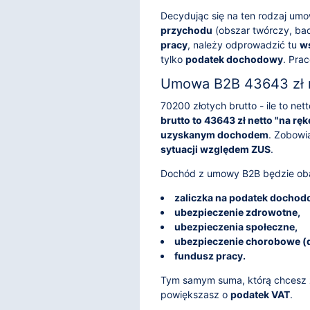
Decydując się na ten rodzaj um
przychodu
(obszar twórczy, ba
pracy
, należy odprowadzić tu
ws
tylko
podatek dochodowy
. Pra
Umowa B2B 43643 zł n
70200 złotych brutto - ile to n
brutto to 43643 zł netto "na ręk
uzyskanym dochodem
. Zobowi
sytuacji względem ZUS
.
Dochód z umowy B2B będzie oba
zaliczka na podatek dochod
ubezpieczenie zdrowotne,
ubezpieczenia społeczne,
ubezpieczenie chorobowe (
fundusz pracy.
Tym samym suma, którą chcesz z
powiększasz o
podatek VAT
.