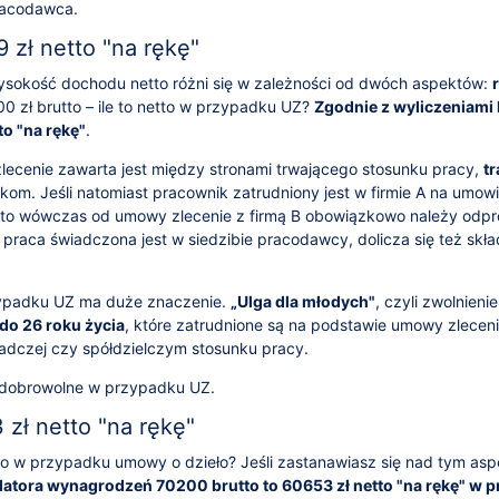
racodawca.
zł netto "na rękę"
sokość dochodu netto różni się w zależności od dwóch aspektów:
00 zł brutto – ile to netto w przypadku UZ?
Zgodnie z wyliczeniami
to "na rękę"
.
zlecenie zawarta jest między stronami trwającego stosunku pracy,
t
om. Jeśli natomiast pracownik zatrudniony jest w firmie A na umowi
 to wówczas od umowy zlecenie z firmą B obowiązkowo należy odp
li praca świadczona jest w siedzibie pracodawcy, dolicza się też skł
ypadku UZ ma duże znaczenie.
„Ulga dla młodych"
, czyli zwolnien
do 26 roku życia
, które zatrudnione są na podstawie umowy zleceni
adczej czy spółdzielczym stosunku pracy.
 dobrowolne w przypadku UZ.
zł netto "na rękę"
etto w przypadku umowy o dzieło? Jeśli zastanawiasz się nad tym as
latora wynagrodzeń 70200 brutto to 60653 zł netto "na rękę" w 