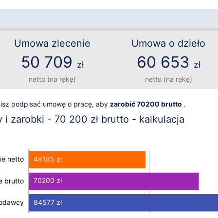
Umowa zlecenie
Umowa o dzieło
50 709
60 653
zł
zł
netto (na rękę)
netto (na rękę)
sisz podpisać umowę o pracę, aby
zarobić 70200 brutto
.
i zarobki - 70 200 zł brutto - kalkulacja
48185 zł
e netto
70200 zł
 brutto
 brutto
84577 zł
codawcy