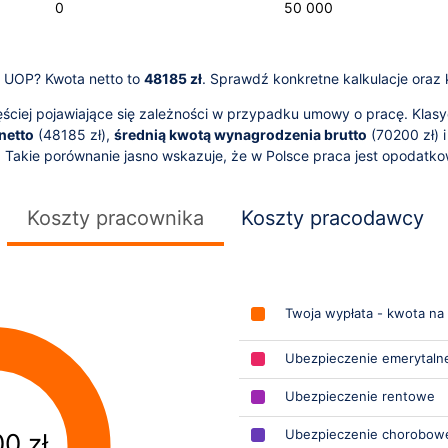
-100 000
150 000
-40 000
-50 000
-20 000
20 000
0
50 000
L
zy UOP? Kwota netto to
48185 zł
. Sprawdź konkretne kalkulacje oraz 
ciej pojawiające się zależności w przypadku umowy o pracę. Klasy
netto
(
48185
zł),
średnią kwotą wynagrodzenia brutto
(
70200
zł) 
. Takie porównanie jasno wskazuje, że w Polsce praca jest opodatk
Koszty pracownika
Koszty pracodawcy
Twoja wypłata - kwota na
Ubezpieczenie emerytaln
Ubezpieczenie rentowe
Ubezpieczenie chorobow
0 zł