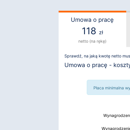
Umowa o pracę
118
zł
netto (na rękę)
Sprawdź, na jaką kwotę netto mu
Umowa o pracę - koszty i
Płaca minimalna wyn
Wynagrodzeni
Wynagrodzenie
Wynagrodzenie