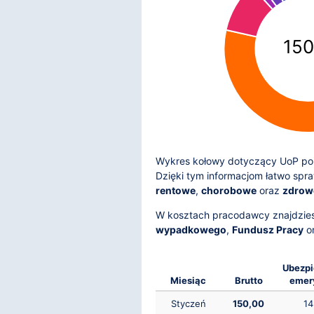
150
Wykres kołowy dotyczący UoP pok
Dzięki tym informacjom łatwo spr
rentowe
,
chorobowe
oraz
zdrow
W kosztach pracodawcy znajdzie
wypadkowego
,
Fundusz Pracy
o
Ubezpi
Miesiąc
Brutto
emer
Styczeń
150,00
14