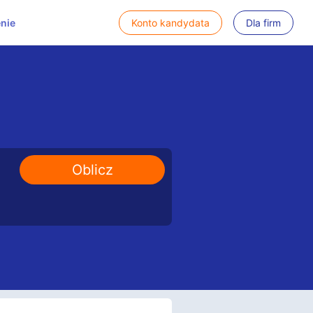
nie
Konto kandydata
Dla firm