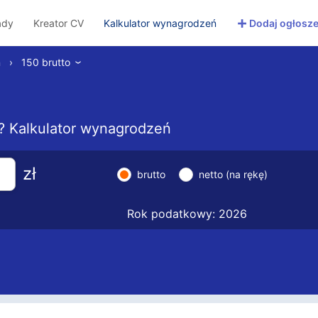
+
ady
Kreator CV
Kalkulator wynagrodzeń
Dodaj ogłosze
ń
›
150 brutto
›
to? Kalkulator wynagrodzeń
zł
brutto
netto (na rękę)
Rok podatkowy: 2026