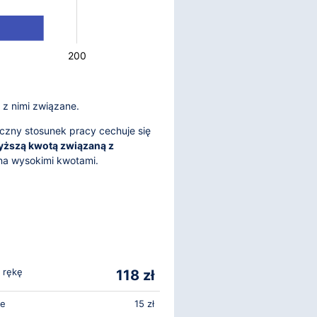
200
 z nimi związane.
czny stosunek pracy cechuje się
yższą kwotą związaną z
ana wysokimi kwotami.
 rękę
118 zł
ne
15 zł