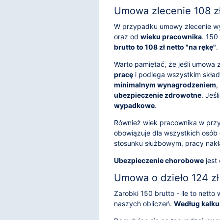
Umowa zlecenie 108 zł
W przypadku umowy zlecenie wy
oraz od
wieku pracownika
. 150
brutto to 108 zł netto "na rękę"
.
Warto pamiętać, że jeśli umowa 
pracę
i podlega wszystkim składk
minimalnym wynagrodzeniem
,
ubezpieczenie zdrowotne
. Jeś
wypadkowe
.
Również wiek pracownika w prz
obowiązuje dla wszystkich osób
stosunku służbowym, pracy nakł
Ubezpieczenie chorobowe
jest
Umowa o dzieło 124 zł 
Zarobki 150 brutto - ile to net
naszych obliczeń.
Według kalkul