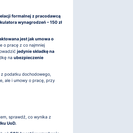
relacji formalnej z pracodawcą
lkulatora wynagrodzeń – 150 zł
raktowana jest jak umowa o
e o pracę z co najmniej
rowadzić
jedynie składkę na
adkę na
ubezpieczenie
ie z podatku dochodowego,
e, ale i umowy o pracę, przy
ktem, sprawdź, co wynika z
dku UoD.