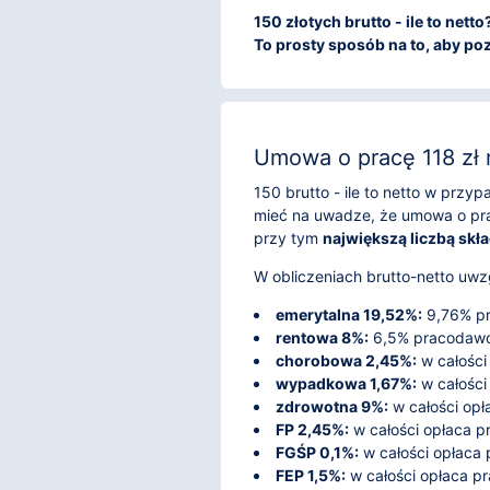
150 złotych brutto - ile to net
To prosty sposób na to, aby poz
Umowa o pracę 118 zł 
150 brutto - ile to netto w prz
mieć na uwadze, że umowa o pra
przy tym
największą liczbą skł
W obliczeniach brutto-netto uwzg
emerytalna 19,52%:
9,76% pr
rentowa 8%:
6,5% pracodawca
chorobowa 2,45%:
w całości
wypadkowa 1,67%:
w całości
zdrowotna 9%:
w całości opł
FP 2,45%:
w całości opłaca 
FGŚP 0,1%:
w całości opłaca
FEP 1,5%:
w całości opłaca p