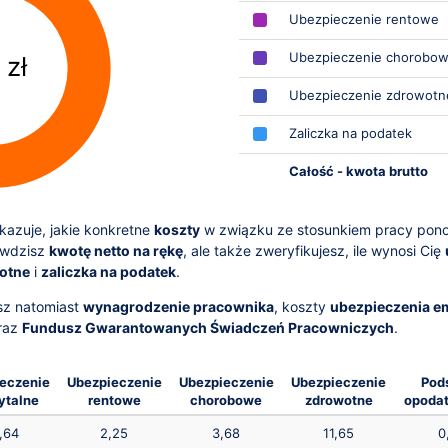
Ubezpieczenie rentowe
Ubezpieczenie chorobo
 zł
Ubezpieczenie zdrowotn
Zaliczka na podatek
Całość - kwota brutto
azuje, jakie konkretne
koszty
w związku ze stosunkiem pracy pon
awdzisz
kwotę netto na rękę
, ale także zweryfikujesz, ile wynosi Cię
otne
i
zaliczka na podatek
.
sz natomiast
wynagrodzenie pracownika
, koszty
ubezpieczenia e
raz
Fundusz Gwarantowanych Świadczeń Pracowniczych
.
eczenie
Ubezpieczenie
Ubezpieczenie
Ubezpieczenie
Pod
ytalne
rentowe
chorobowe
zdrowotne
opoda
,64
2,25
3,68
11,65
0