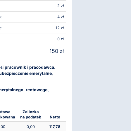
2 zł
we
4 zł
e
12 zł
0 zł
150 zł
osi
pracownik
i
pracodawca
.
ubezpieczenie emerytalne
,
merytalnego
,
rentowego
,
stawa
Zaliczka
tkowana
na podatek
Netto
,00
0,00
117,78