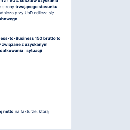
ch aż
50% kosztów uzyskania
e strony
trwającego stosunku
adniczo przy UoD odlicza się
robowego
.
ess-to-Business 150 brutto to
y związane z uzyskanym
odatkowania
i
sytuacji
ę netto
na fakturze, którą