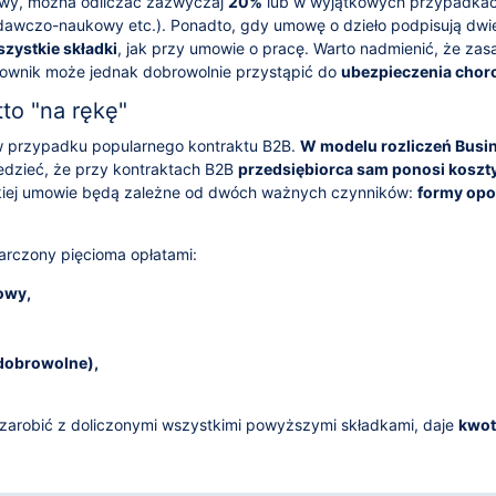
owy, można odliczać zazwyczaj
20%
lub w wyjątkowych przypadka
dawczo-naukowy etc.). Ponadto, gdy umowę o dzieło podpisują dwi
zystkie składki
, jak przy umowie o pracę. Warto nadmienić, że zas
cownik może jednak dobrowolnie przystąpić do
ubezpieczenia cho
to "na rękę"
to w przypadku popularnego kontraktu B2B.
W modelu rozliczeń Busin
edzieć, że przy kontraktach B2B
przedsiębiorca sam ponosi koszt
akiej umowie będą zależne od dwóch ważnych czynników:
formy op
rczony pięcioma opłatami:
owy,
dobrowolne),
arobić z doliczonymi wszystkimi powyższymi składkami, daje
kwot