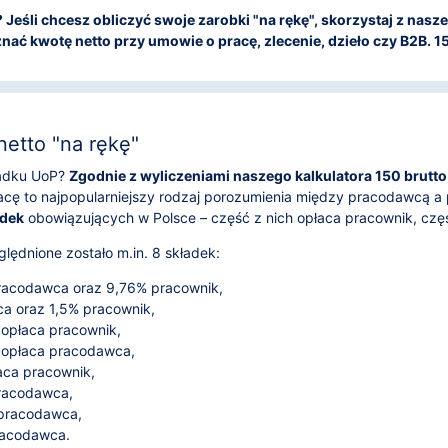
to? Jeśli chcesz obliczyć swoje zarobki "na rękę", skorzystaj z na
nać kwotę netto przy umowie o pracę, zlecenie, dzieło czy B2B. 150
netto "na rękę"
ypadku UoP?
Zgodnie z wyliczeniami naszego kalkulatora 150 brutto t
cę to najpopularniejszy rodzaj porozumienia między pracodawcą a 
adek
obowiązujących w Polsce – część z nich opłaca pracownik, cz
lędnione zostało m.in. 8 składek:
acodawca oraz 9,76% pracownik,
 oraz 1,5% pracownik,
 opłaca pracownik,
 opłaca pracodawca,
aca pracownik,
pracodawca,
 pracodawca,
racodawca.