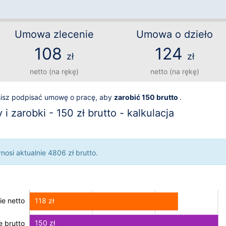
Umowa zlecenie
Umowa o dzieło
108
124
zł
zł
netto (na rękę)
netto (na rękę)
sisz podpisać umowę o pracę, aby
zarobić 150 brutto
.
 zarobki - 150 zł brutto - kalkulacja
osi aktualnie 4806 zł brutto.
118 zł
e netto
150 zł
 brutto
 brutto