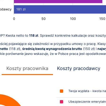
181 zł
codawcy
-100
250
-50
0
50
100
L
150
UOP? Kwota netto to
118 zł
. Sprawdź konkretne kalkulacje oraz koszty
ciej pojawiające się zależności w przypadku umowy o pracę. Klasy
netto
(
118
zł),
średnią kwotą wynagrodzenia brutto
(
150
zł) i
najw
akie porównanie jasno wskazuje, że w Polsce praca jest opodatkow
Koszty pracownika
Koszty pracodawcy
Twoja wypłata - kwota na
Ubezpieczenie emerytal