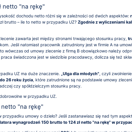
 netto "na rękę"
sokość dochodu netto różni się w zależności od dwóch aspektów:
 zł brutto – ile to netto w przypadku UZ?
Zgodnie z wyliczeniami ka
zlecenie zawarta jest między stronami trwającego stosunku pracy,
t
om. Jeśli natomiast pracownik zatrudniony jest w firmie A na umowi
 to wówczas od umowy zlecenie z firmą B obowiązkowo należy odp
li praca świadczona jest w siedzibie pracodawcy, dolicza się też skł
ypadku UZ ma duże znaczenie.
„Ulga dla młodych"
, czyli zwolnien
do 26 roku życia
, które zatrudnione są na podstawie umowy zleceni
adczej czy spółdzielczym stosunku pracy.
 dobrowolne w przypadku UZ.
netto "na rękę"
to w przypadku umowy o dzieło? Jeśli zastanawiasz się nad tym aspe
atora wynagrodzeń 150 brutto to 124 zł netto "na rękę" w przypa