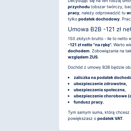
Decydując się na ten rodzaj um
przychodu
(obszar twórczy, ba
pracy
, należy odprowadzić tu
ws
tylko
podatek dochodowy
. Pra
Umowa B2B -121 zł net
150 złotych brutto - ile to net
-121 zł netto "na rękę".
Warto wi
dochodem
. Zobowiązania na t
względem ZUS
.
Dochód z umowy B2B będzie oba
zaliczka na podatek dochod
ubezpieczenie zdrowotne,
ubezpieczenia społeczne,
ubezpieczenie chorobowe (
fundusz pracy.
Tym samym suma, którą chcesz z
powiększasz o
podatek VAT
.