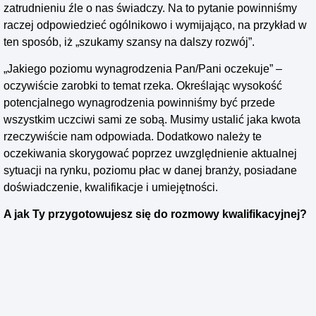
zatrudnieniu źle o nas świadczy. Na to pytanie powinniśmy
raczej odpowiedzieć ogólnikowo i wymijająco, na przykład w
ten sposób, iż „szukamy szansy na dalszy rozwój”.
„Jakiego poziomu wynagrodzenia Pan/Pani oczekuje” –
oczywiście zarobki to temat rzeka. Określając wysokość
potencjalnego wynagrodzenia powinniśmy być przede
wszystkim uczciwi sami ze sobą. Musimy ustalić jaka kwota
rzeczywiście nam odpowiada. Dodatkowo należy te
oczekiwania skorygować poprzez uwzględnienie aktualnej
sytuacji na rynku, poziomu płac w danej branży, posiadane
doświadczenie, kwalifikacje i umiejętności.
A jak Ty przygotowujesz się do rozmowy kwalifikacyjnej?
POPRZEDNI
NASTĘPNY
CV po angielsku. Przydatne zwroty + wzór
Świadectwo pracy – czym jest i kto je przygotowuje?