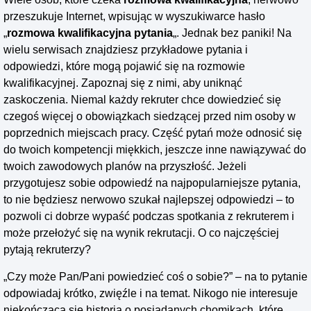
przeszukuje Internet, wpisując w wyszukiwarce hasło
„
rozmowa kwalifikacyjna pytania
„. Jednak bez paniki! Na
wielu serwisach znajdziesz przykładowe pytania i
odpowiedzi, które mogą pojawić się na rozmowie
kwalifikacyjnej. Zapoznaj się z nimi, aby uniknąć
zaskoczenia. Niemal każdy rekruter chce dowiedzieć się
czegoś więcej o obowiązkach siedzącej przed nim osoby w
poprzednich miejscach pracy. Część pytań może odnosić się
do twoich kompetencji miękkich, jeszcze inne nawiązywać do
twoich zawodowych planów na przyszłość. Jeżeli
przygotujesz sobie odpowiedź na najpopularniejsze pytania,
to nie będziesz nerwowo szukał najlepszej odpowiedzi – to
pozwoli ci dobrze wypaść podczas spotkania z rekruterem i
może przełożyć się na wynik rekrutacji. O co najczęściej
pytają rekruterzy?
„Czy może Pan/Pani powiedzieć coś o sobie?” – na to pytanie
odpowiadaj krótko, zwięźle i na temat. Nikogo nie interesuje
niekończąca się historia o posiadanych chomikach, które