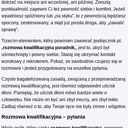
dotrzeć na miejsce ani wcześniej, ani później. Zresztą
punktualność zapewni Ci też pewność siebie i komfort. Jeżeli
wpadniesz spóźniony lub „na styku”, to z pewnością będziesz
spocony, zestresowany, a stąd już prosta droga, aby „zawalić
sprawę”.
Trzecim elementem, który powinien zawierać podręcznik pt.
„
rozmowa kwalifikacyjna poradnik
„, jest to, abyś był
uśmiechnięty i pewny siebie. Staraj się utrzymać kontakt
wzrokowy z rekruterem. Pokaż, że swobodnie czujesz się w
rozmowie i jesteś przygotowany na wszelkie pytania.
Często bagatelizowaną zasadą, związaną z przeprowadzaną
rozmową kwalifikacyjną, jest również odpowiedni uścisk
dłoni. Pamiętaj, że uścisk dłoni mówi bardzo wiele o
człowieku. Nie może on być ani zbyt mocny, ani zbyt lekki.
Zadbaj również o to, aby Twoje ręce nie były zimne i wilgotne.
Rozmowa kwalifikacyjna – pytania
Wiele osób, które czeka
rozmowa kwalifikacyjna
, nerwowo