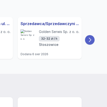
Kasjer/Kasjerka - Legnica ul. Schumana
Sprzedawca/Sprzedawczyni -Stoszowice
z o. o.
Golden Serwis Sp. z o. o.
32-32 zł / h
Stoszowice
Dodana
6 sier 2026
Dodana
6 si