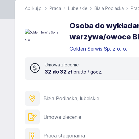
Aplikuj.pl
Praca
Lubelskie
Biała Podlaska
Pra
Osoba do wykładan
warzywa/owoce Bi
Golden Serwis Sp. z o. o.
Umowa zlecenie
32 do 32 zł
brutto / godz.
Biała Podlaska, lubelskie
Umowa zlecenie
Praca stacjonarna