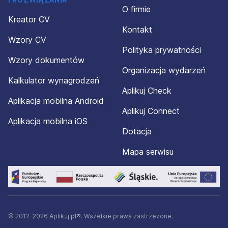
wiadomość drogą elektroniczną na adres
O firmie
rodo@silverhand.eu; tradycyjną pocztą na adres agencji
Kreator CV
zatrudnienia Silverhand lub zadzwonię pod nr tel.
Kontakt
+48539601600.
Wzory CV
Polityka prywatności
SILVERHAND Dominik Matczak – bezpieczne i
Wzory dokumentów
satysfakcjonujące zatrudnienie za granicą (KRAZ 7822).
Organizacja wydarzeń
Kalkulator wynagrodzeń
Aplikuj Check
Aplikacja mobilna Android
Aplikuj Connect
Aplikacja mobilna iOS
Dotacja
Mapa serwisu
© 2012-2026 Aplikuj.pl®. Wszelkie prawa zastrzeżone.