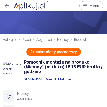
Menu
Aplikuj.pl
Praca
Zagranica
Niemcy
Budowlaniec
Aktualne oferty pracodawcy
Pomocnik montażu na produkcji
(Niemcy) (m / k / n) 15,18 EUR brutto /
godzinę
SILVERHAND Dominik Matczak
Niemcy
zagranica