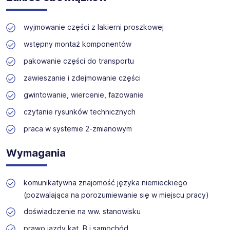
Oferujemy szeroki wybór stanowisk w branżach
osób, niezależnie od ich tożsamości płciowej, w tym
technicznych, produkcyjnych i budowlanych. Nasz zespół
mężczyzn, kobiet oraz osób niebinarnych. Kolejność
zapewnia wsparcie na każdym etapie rekrutacji.
wyjmowanie części z lakierni proszkowej
użytych oznaczeń jest przypadkowa, nie stanowi
kryterium różnicującego i nie ma wpływu na ocenę
wstępny montaż komponentów
kandydatów ani na przebieg i wynik procesu
rekrutacyjnego. Proces rekrutacji prowadzony jest z
pakowanie części do transportu
poszanowaniem zasady równego traktowania i
zawieszanie i zdejmowanie części
niedyskryminacji.
gwintowanie, wiercenie, fazowanie
czytanie rysunków technicznych
praca w systemie 2-zmianowym
Wymagania
komunikatywna znajomość języka niemieckiego
(pozwalająca na porozumiewanie się w miejscu pracy)
doświadczenie na ww. stanowisku
prawo jazdy kat. B i samochód