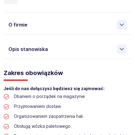
O firmie
Opis stanowiska
Założona w 2001 Agencja Pracy Tymczasowej, Agencja
Pośrednictwa Pracy i Doradztwa Personalnego Work &
Zakres obowiązków
Profit jest obecnie jedną z największych niezależnych
polskich agencji zatrudnienia. W ciągu wielu lat naszej
działalności daliśmy pracę przeszło 50 000 pracowników
Jeśli do nas dołączysz będziesz się zajmować:
w całym kraju. Skutecznie znajdujemy pracowników dla
Dbaniem o porządek na magazynie
największych firm, jak również małych rodzinnych
przedsiębiorstw w Polsce. Agencja jest wpisana pod nr
Przyjmowaniem dostaw
396 w Krajowym Rejestrze Agencji Zatrudnienia.
Organizowaniem zaopatrzenia hali
Obecnie dla naszego Klienta, poszukujemy osób na
Obsługą wózka paletowego
stanowisko: