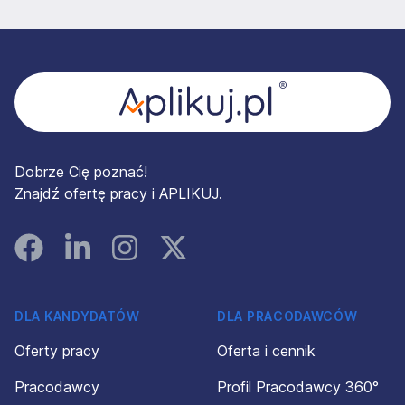
Stopka
Dobrze Cię poznać!
Znajdź ofertę pracy i APLIKUJ.
Facebook
Linked In
Instagram
Instagram
DLA KANDYDATÓW
DLA PRACODAWCÓW
Oferty pracy
Oferta i cennik
Pracodawcy
Profil Pracodawcy 360°