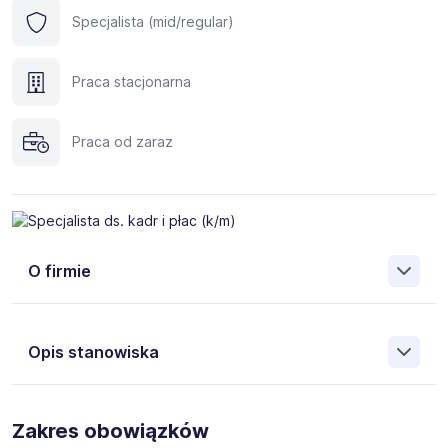
Specjalista (mid/regular)
Praca stacjonarna
Praca od zaraz
O firmie
Opis stanowiska
Dla naszego klienta z branży hotelarskiej poszukujemy
osób na stanowisko:
Specjalista ds. kadr i płac (k/m)
Zakres obowiązków