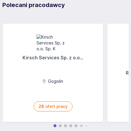
Polecani pracodawcy
wszystkich szczebli, stałego i czasowego zatrudnienia
oraz outsourcingu. Nr wpisu do Rejestru Agencji
Zatrudnienia: 2010
Kirsch Services Sp. z o.o...
Ra
Gogolin
28
ofert pracy