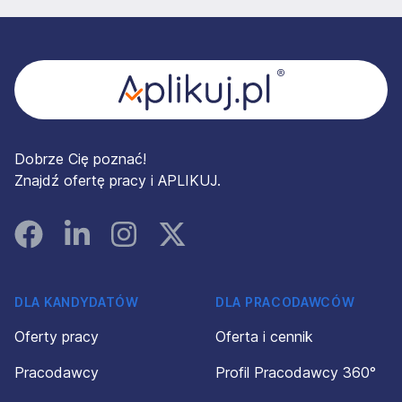
Stopka
Dobrze Cię poznać!
Znajdź ofertę pracy i APLIKUJ.
Facebook
Linked In
Instagram
Instagram
DLA KANDYDATÓW
DLA PRACODAWCÓW
Oferty pracy
Oferta i cennik
Pracodawcy
Profil Pracodawcy 360°