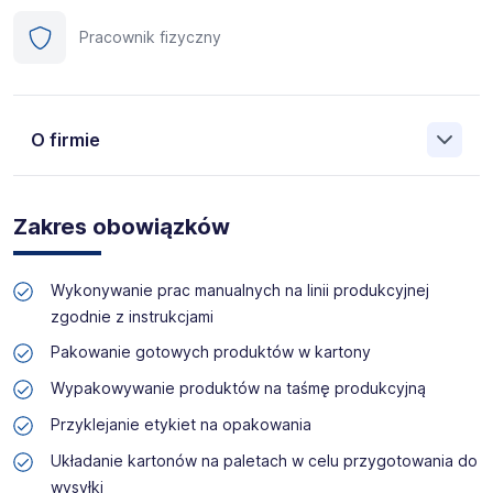
Pracownik fizyczny
O firmie
Manpower (Agencja zatrudnienia nr 412) to globalna firma
o ponad 70-letnim doświadczeniu, działająca w 82
Zakres obowiązków
krajach. Na polskim rynku jesteśmy od 2001 roku i obecnie
posiadamy prawie 35 oddziałów w całym kraju. Naszym
celem jest otwieranie przed kandydatami nowych
Wykonywanie prac manualnych na linii produkcyjnej
możliwości, pomoc w znalezieniu pracy odpowiadającej
zgodnie z instrukcjami
ich kwalifikacjom i doświadczeniu. Więcej informacji na
temat Manpower znajduje się na www.manpower.pl
Pakowanie gotowych produktów w kartony
Wypakowywanie produktów na taśmę produkcyjną
Skontaktuj się z nami - to nic nie kosztuje, możesz za to
zyskać profesjonalne doradztwo i wymarzoną pracę!
Przyklejanie etykiet na opakowania
Układanie kartonów na paletach w celu przygotowania do
wysyłki