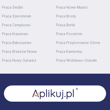
Praca Siedlin
Praca Nowe Miasto
Praca Szerominek
Praca Brody
Praca Cempkowo
Praca Bońki
Praca Kraszewo
Praca Poczernin
Praca Baboszewo
Praca Przyborowice Górne
Praca Brzeście Nowe
Praca Kamionka
Praca Nowy Garwarz
Praca Wróblewo-Osiedle
Stopka