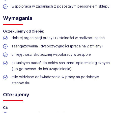
deweloperskie. Dysponujemy również Zakładem Rozbioru
współpraca w zadaniach z pozostałym personelem sklepu
Drobiu oraz ciastkarnią NATALIA I SZYMON.
Misją naszej firmy jest być bliżej naszych Klientów -
Wymagania
oferując Im dobrą cenę, jakość i wygodę zakupów.
Aktualnie
do swojego sklepu TOPAZ w Wyszkowie
-
ul.
Sowińskiego 65
- poszukujemy osoby na stanowisko -
Oczekujemy od Ciebie:
Magazynier (k / m)
dobrej organizacji pracy i rzetelności w realizacji zadań
zaangażowania i dyspozycyjności (praca na 2 zmiany)
umiejętności skutecznej współpracy w zespole
aktualnych badań do celów sanitarno-epidemiologicznych
(lub gotowości do ich uzupełnienia)
mile widziane doświadczenie w pracy na podobnym
stanowisku
Oferujemy
Ci: