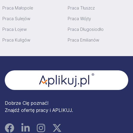
Praca Małopole
Praca Tłuszcz
Praca Sulejów
Praca Wójty
Praca Łojew
Praca Długosiodło
Praca Kuligów
Praca Emilianów
Stopka
Dobrze Cię poznać!
Znajdź ofertę pracy i APLIKUJ.
Facebook
Linked In
Instagram
Instagram