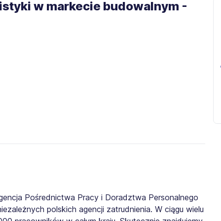
gistyki w markecie budowalnym -
gencja Pośrednictwa Pracy i Doradztwa Personalnego
iezależnych polskich agencji zatrudnienia. W ciągu wielu
0 000 pracowników w całym kraju. Skutecznie znajdujemy