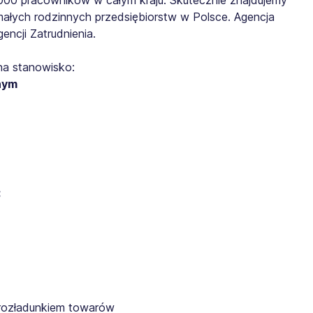
małych rodzinnych przedsiębiorstw w Polsce. Agencja
ncji Zatrudnienia.
na stanowisko:
nym
:
rozładunkiem towarów