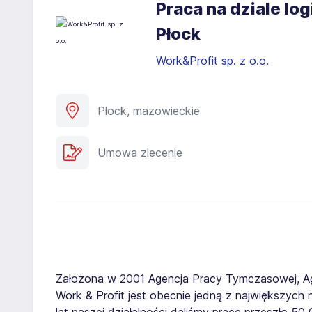
Praca na dziale lo
Płock
Work&Profit sp. z o.o.
Płock, mazowieckie
Umowa zlecenie
Założona w 2001 Agencja Pracy Tymczasowej, A
Work & Profit jest obecnie jedną z największych n
lat naszej działalności daliśmy pracę przeszło 5