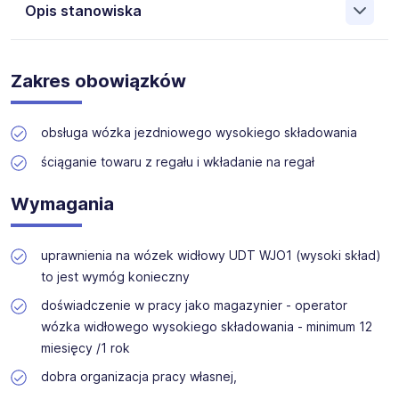
Opis stanowiska
Aktualnie poszukujemy dla jednego z naszych Klientów z
branży logistycznej, osoby do pracy w magazynie z
Zakres obowiązków
uprawnieniami UDT WJO1
obsługa wózka jezdniowego wysokiego składowania
od 15.06.2026 do końca lipca z możliwością przedłużenia.
ściąganie towaru z regału i wkładanie na regał
Wymagania
uprawnienia na wózek widłowy UDT WJO1 (wysoki skład)
to jest wymóg konieczny
doświadczenie w pracy jako magazynier - operator
wózka widłowego wysokiego składowania - minimum 12
miesięcy /1 rok
dobra organizacja pracy własnej,