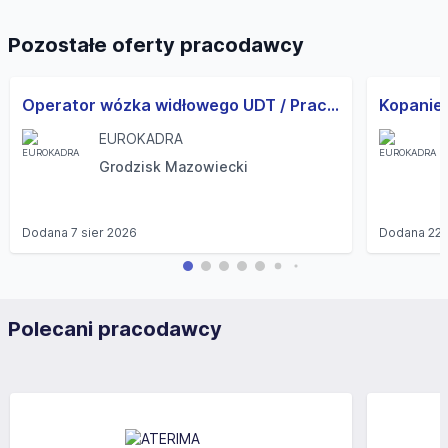
Pozostałe oferty pracodawcy
Operator wózka widłowego UDT / Pracownik magazynowy z UDT (k/m) - Grodzisk Mazowiecki
Kopanie 
EUROKADRA
Grodzisk Mazowiecki
Dodana
7 sier 2026
Dodana
22 
Polecani pracodawcy