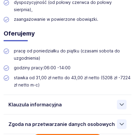
dyspozycyjność (od połowy czerwca do połowy
sierpnia),
zaangażowanie w powierzone obowiązki.
Oferujemy
pracę od poniedziałku do piątku (czasami sobota do
uzgodnienia)
godziny pracy:06:00 -14:00
stawka od 31,00 zł netto do 43,00 zł netto (5208 zł -7224
zł netto m-c)
Klauzula informacyjna
Administratorem danych osobowych jest EUROKADRA S.A.
Zgoda na przetwarzanie danych osobowych
41-800 Zabrze Wolności 345, NIP: 6452525218. Moje
dane osobowe przetwarzane są w celu rekrutacji przez