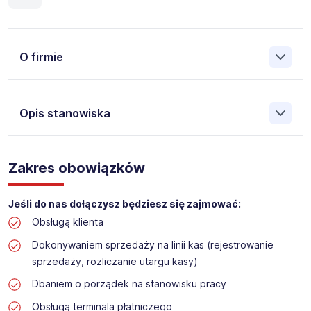
O firmie
Opis stanowiska
Założona w 2001 Agencja Pracy Tymczasowej, Agencja
Pośrednictwa Pracy i Doradztwa Personalnego Work &
Zakres obowiązków
Profit jest obecnie jedną z największych niezależnych
polskich agencji zatrudnienia. W ciągu wielu lat naszej
działalności daliśmy pracę przeszło 50 000 pracowników
Jeśli do nas dołączysz będziesz się zajmować:
w całym kraju. Skutecznie znajdujemy pracowników dla
Obsługą klienta
największych firm, jak również małych rodzinnych
przedsiębiorstw w Polsce. Agencja jest wpisana pod nr
Dokonywaniem sprzedaży na linii kas (rejestrowanie
396 w Krajowym Rejestrze Agencji Zatrudnienia.
sprzedaży, rozliczanie utargu kasy)
Obecnie dla naszego Klienta, poszukujemy osób do pracy
Dbaniem o porządek na stanowisku pracy
na stanowisko:
Obsługą terminala płatniczego