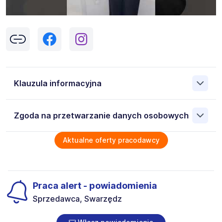
Klauzula informacyjna
Klikając w przycisk „Wyślij” zgadzasz się na przetwarzanie
Zgoda na przetwarzanie danych osobowych
przez Work&Profit Sp. z o.o., ul. 11 Listopada 60-62, 43-
300 Bielsko-Biała danych osobowych zawartych w
zgłoszeniu rekrutacyjnym w celu prowadzenia rekrutacji
Wyrażam zgodę na przetwarzanie moich danych
Aktualne oferty pracodawcy
na stanowisko wskazane w ogłoszeniu. W każdym czasie
osobowych przez Work & Profit Agencja Pracy
możesz cofnąć zgodę, kontaktując się z nami pod
Tymczasowej 43-300 Bielsko-Biała ul. 11 Listopada 60-62 ,
adresem
poczta@workprofit.pl
NIP: 5471988634 zawartych w załączonych dokumentach
aplikacyjnych (w tym wizerunku), na potrzeby bieżącej
Administratorem danych jest Work&Profit Sp. zo.o. z
Praca alert - powiadomienia
rekrutacji. Zgoda jest dobrowolna i może być w każdym
siedzibą w Bielsku-Białej. Z administratorem danych można
Sprzedawca, Swarzędz
czasie wycofana. Dodatkowo wyrażam zgodę na
się skontaktować poprzez adres email, formularz
przetwarzanie moich danych osobowych zawartych w
kontaktowy pod adresem www.workprofit.pl, telefonicznie
załączonych dokumentach aplikacyjnych (w tym
pod numerem 33 816 64 09 lub pisemnie na adres