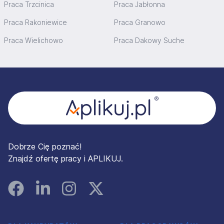
Praca Trzcinica
Praca Jabłonna
Praca Rakoniewice
Praca Granowo
Praca Wielichowo
Praca Dakowy Suche
Stopka
Dobrze Cię poznać!
Znajdź ofertę pracy i APLIKUJ.
Facebook
Linked In
Instagram
Instagram