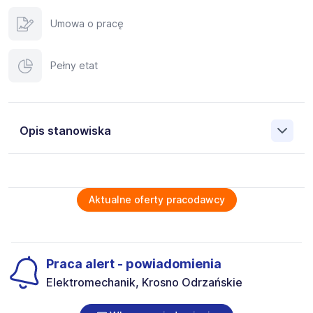
Umowa o pracę
Pełny etat
Opis stanowiska
AUTOHERO to innowacyjna platforma sprzedaży
sprawdzonych samochodów używanych najwyższej
jakości w pełni online.W naszym centrum produkcyjnym w
Aktualne oferty pracodawcy
Niemczech, w Ketzin, niedaleko Berlina, będziesz
odpowiedzialny za lakierowanie aut osobowych. Jeżeli
motoryzacja jest Twoją pasją, posiadasz odpowiednią
wiedzę na temat napraw lakierniczych samochodów
Praca alert - powiadomienia
zapraszamy do wzięcia udziału w rekrutacji.
Lakiernik Samochodowy (k/m/x) – praca w Niemczech z
Elektromechanik, Krosno Odrzańskie
zakwaterowaniem (okolice Berlina, Ketzin)