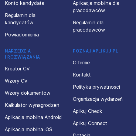
Konto kandydata
Aplikacja mobilna dla
pracodawców
Regulamin dla
kandydatów
Regulamin dla
pracodawców
Powiadomienia
NARZĘDZIA
POZNAJ APLIKUJ.PL
I ROZWIĄZANIA
O firmie
Kreator CV
Kontakt
Wzory CV
Polityka prywatności
Wzory dokumentów
Organizacja wydarzeń
Kalkulator wynagrodzeń
Aplikuj Check
Aplikacja mobilna Android
Aplikuj Connect
Aplikacja mobilna iOS
Dotacja