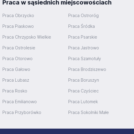
Praca w sąsiednich miejscowościach
Praca Obrzycko
Praca Ostroróg
Praca Piaskowo
Praca Śródka
Praca Chrzypsko Wielkie
Praca Psarskie
Praca Ostrolesie
Praca Jastrowo
Praca Otorowo
Praca Szamotuły
Praca Gałowo
Praca Brodziszewo
Praca Lubasz
Praca Boruszyn
Praca Rosko
Praca Czyściec
Praca Emilianowo
Praca Lutomek
Praca Przyborówko
Praca Sokolniki Małe
Stopka