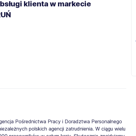
bsługi klienta w markecie
RUŃ
gencja Pośrednictwa Pracy i Doradztwa Personalnego
iezależnych polskich agencji zatrudnienia. W ciągu wielu
0 000 pracowników w całym kraju. Skutecznie znajdujemy