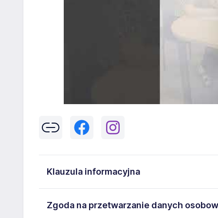
Klauzula informacyjna
Klikając w przycisk „Wyślij” zgadzasz się na przetwar
Zgoda na przetwarzanie danych osobo
43-300 Bielsko-Biała danych osobowych zawartych w