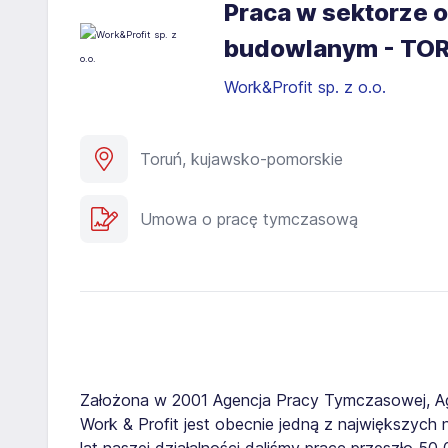
Praca w sektorze o
budowlanym - TO
Work&Profit sp. z o.o.
Toruń, kujawsko-pomorskie
Umowa o pracę tymczasową
Założona w 2001 Agencja Pracy Tymczasowej, A
Work & Profit jest obecnie jedną z największych n
lat naszej działalności daliśmy pracę przeszło 5