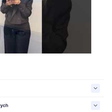
zanie przez Work&Profit Sp. z o.o., ul. 11 Listopada 60-62,
wych
 zgłoszeniu rekrutacyjnym w celu prowadzenia rekrutacji