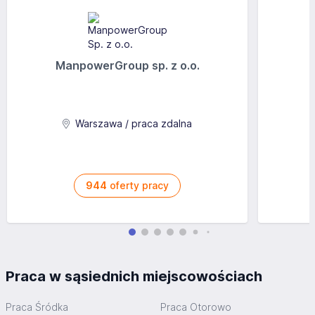
Możliwość zdobywania doświadczenia i rozwoju w
obszarze rozwoju produktu
Realny wpływ na rozwój produktów i wdrażane
rozwiązania
Szkolenia oraz możliwość podnoszenia kwalifikacji
ManpowerGroup sp. z o.o.
zawodowych
Dofinansowanie nauki języka angielskiego
Kartę sportową
Ubezpieczenie grupowe
Warszawa / praca zdalna
Wyjazdy i spotkania integracyjne
Wsparcie zespołu oraz przyjazną atmosferę pracy
Aplikuj
944
oferty pracy
Praca w sąsiednich miejscowościach
Praca Śródka
Praca Otorowo