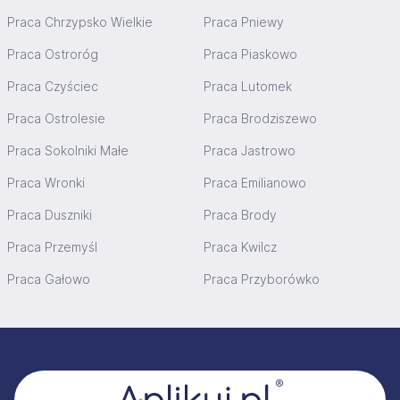
Praca Chrzypsko Wielkie
Praca Pniewy
Praca Ostroróg
Praca Piaskowo
Praca Czyściec
Praca Lutomek
Praca Ostrolesie
Praca Brodziszewo
Praca Sokolniki Małe
Praca Jastrowo
Praca Wronki
Praca Emilianowo
Praca Duszniki
Praca Brody
Praca Przemyśl
Praca Kwilcz
Praca Gałowo
Praca Przyborówko
Stopka