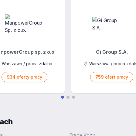
npowerGroup sp. z o.o.
Gi Group S.A.
Warszawa / praca zdalna
Warszawa / praca zdal
934
oferty pracy
759
ofert pracy
iach
ra
Praca Kozy