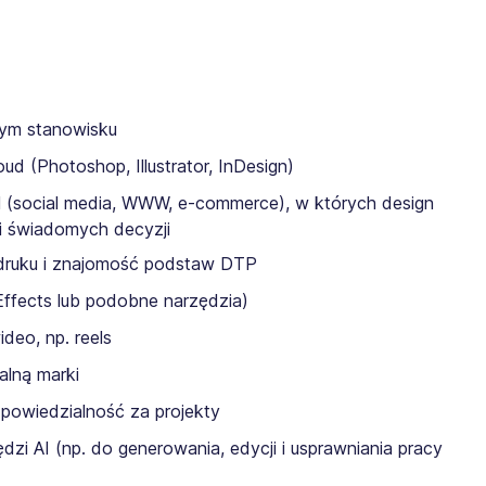
nym stanowisku
d (Photoshop, Illustrator, InDesign)
al (social media, WWW, e-commerce), w których design
i świadomych decyzji
druku i znajomość podstaw DTP
ffects lub podobne narzędzia)
deo, np. reels
alną marki
dpowiedzialność za projekty
zi AI (np. do generowania, edycji i usprawniania pracy