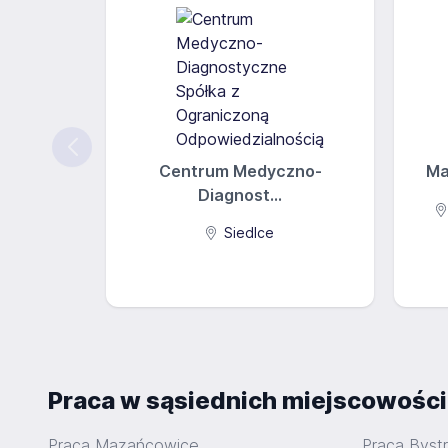
Centrum Medyczno-
Ma
Diagnost...
Siedlce
Praca w sąsiednich miejscowośc
Praca Mazańcowice
Praca Byst