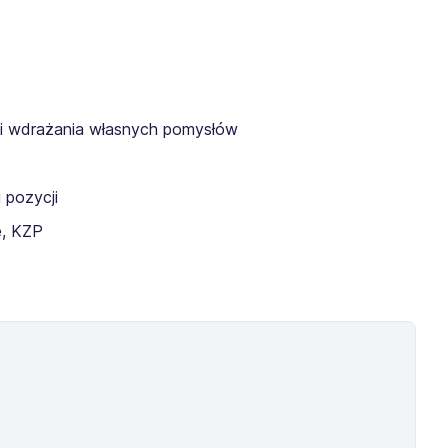
w i wdrażania własnych pomysłów
 pozycji
e, KZP